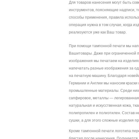
Для товаров нанесения могут быть со
инструментов, поясняющие надписи, то
способы применения, правила использ
операция нужна в том случае, когда и
реализуются уже как Ваш товар.
При помощи тампонной печати мы нап
Вашитовары. Даже при ограниченной 
изображения мы печатаем на изделия
напечатать разные изображения за од
на печатную машину. Благодаря нове
Германии и Англии мы наносим краск
промышленные материалы. Среди них 
сапфировое, металлы — легированная 
натуральная и искусственная кожа, тк
полипропилен и полиэтилен. Состав 
сушки, а для этого сложные изделия п
Кроме тампонной печати логотипа пере
блистер после нанесения. Получается, 