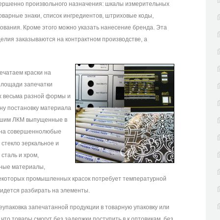
вершенно произвольного назначения: шкалы измерительных
варные знаки, список ингредиентов, штриховые коды,
ования. Кроме этого можно указать нанесение бренда. Эта
зделия заказываются на контрактном производстве, а
ечатаем краски на
площади запечатки
х весьма разной формы и
ну постановку материала
йшим ЛКМ выпущенные в
и на совершеннолюбые
стекло зеркальное и
сталь и хром,
аные материалы,
некоторых промышленных красок потребует температурной
ридется разбирать на элементы.
упаковка запечатанной продукции в товарную упаковку или
что товары cмогут без задержки поступить в к оптовикам, без