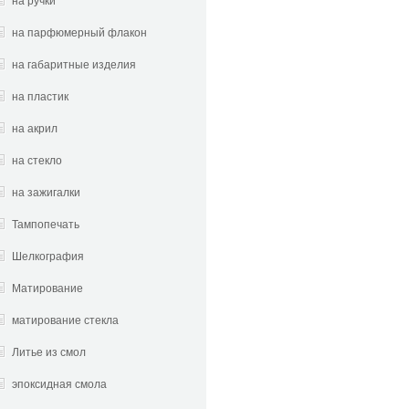
на ручки
на парфюмерный флакон
на габаритные изделия
на пластик
на акрил
на стекло
на зажигалки
Тампопечать
Шелкография
Матирование
матирование стекла
Литье из смол
эпоксидная смола