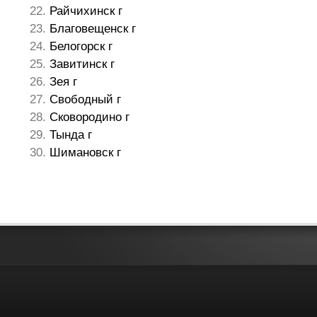
Райчихинск г
Благовещенск г
Белогорск г
Завитинск г
Зея г
Свободный г
Сковородино г
Тында г
Шимановск г