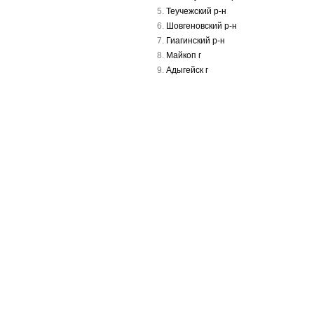
Теучежский р-н
Шовгеновский р-н
Гиагинский р-н
Майкоп г
Адыгейск г