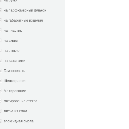
на ручки
на парфюмерный флакон
на габаритные изделия
на пластик
на акрил
на стекло
на зажигалки
Тампопечать
Шелкография
Матирование
матирование стекла
Литье из смол
эпоксидная смола