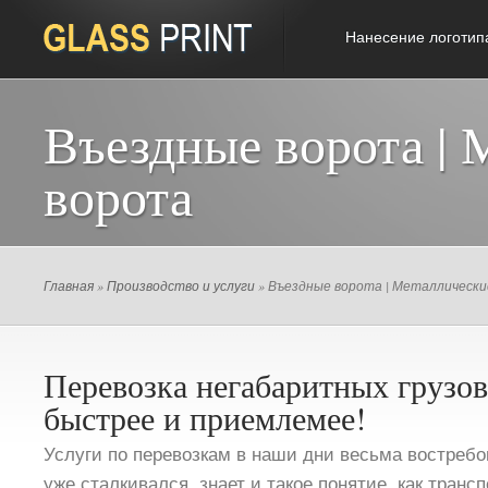
Нанесение логотип
Въездные ворота | 
ворота
Главная
»
Производство и услуги
» Въездные ворота | Металлическ
Перевозка негабаритных грузов
быстрее и приемлемее!
Услуги по перевозкам в наши дни весьма востребов
уже сталкивался, знает и такое понятие, как транс